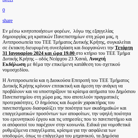
0
share
Εν μέσω κινητοποιήσεων φορέων, λόγω της εξαγγελίας
δημιουργίας μη κρατικών Πανεπιστημίων στη χώρα μας, η
Αντιπροσωπεία του ΤΕΕ Τμήματος Δυτικής Κρήτης, συγκαλείται
σε έκτακτη διευρυμένη συνεδρίαση και διοργανώνει την
Τετάρτη
31 Ιανουαρίου 2024 και ώρα 19.00
στο κτήριο του ΤΕΕ Τμήμα
Δυτικής Κρήτης – οδός Νεάρχου 23 Χανιά,
Ανοιχτή
Εκδήλωση
με θέμα την επικείμενη κατάθεση του σχετικού
νομοσχεδίου.
Η Αντιπροσωπεία και η Διοικούσα Επιτροπή του ΤΕΕ Τμήματος
Δυτικής Κρήτης κρίνουν επιτακτική και άμεση την ανάγκη να
προβάλουν και να υποστηρίξουν τα κρίσιμα αιτήματα του Δημόσιου
Πανεπιστημίου στη χώρα μας, που αποτελούν πραγματικές
προτεραιότητες. Ο δημόσιος και δωρεάν χαρακτήρας του
πανεπιστήμιου διασφαλίζει την ποιότητα των ακαδημαϊκών και
επαγγελματικών προσόντων των αποφοίτων, την υψηλή ποιότητα
του ερευνητικού έργου και τις υπηρεσίες που το πανεπιστήμιο και
οι απόφοιτοί του παρέχουν στην κοινωνία. Ειδικά για νομοθετικά
ρυθμιζόμενα επαγγέλματα, κρίσιμα για την ασφάλεια των
υποδομών, όπως το επάγγελμα του μηχανικού, τα Δημόσια