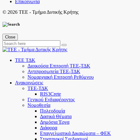
Επικοινωνία
©
2026 ΤΕΕ - Τμήμα Δυτικής Κρήτης
Close
ΤΕΕ ΤΔΚ
Διοικούσα Επιτροπή ΤΕΕ-ΤΔΚ
Αντιπροσωπεία ΤΕΕ-ΤΔΚ
Νομαρχιακή Επιτροπή Ρεθύμνου
Ανακοινώσεις
ΤΕΕ-ΤΔΚ
RIS3Crete
Γενικού Ενδιαφέροντος
Νομοθεσία
Πολεοδομία
Δασικά Θέματα
Δημόσια Έργα
Διάφορα
Επαγγελματικά Δικαιώματα – ΦΕΚ
Στρατηγικοί Σχεδιασμοί