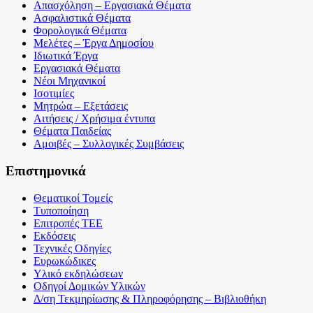
Απασχόληση – Εργασιακά Θέματα
Ασφαλιστικά Θέματα
Φορολογικά Θέματα
Μελέτες – Έργα Δημοσίου
Ιδιωτικά Έργα
Εργασιακά Θέματα
Νέοι Μηχανικοί
Ισοτιμίες
Μητρώα – Εξετάσεις
Αιτήσεις / Χρήσιμα έντυπα
Θέματα Παιδείας
Αμοιβές – Συλλογικές Συμβάσεις
Επιστημονικά
Θεματικοί Τομείς
Τυποποίηση
Επιτροπές ΤΕΕ
Εκδόσεις
Τεχνικές Οδηγίες
Ευρωκώδικες
Υλικό εκδηλώσεων
Οδηγοί Δομικών Υλικών
Δ/ση Τεκμηρίωσης & Πληροφόρησης – Βιβλιοθήκη