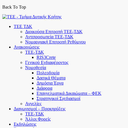
Back To Top
Skip
to
ΤΕΕ ΤΔΚ
content
Διοικούσα Επιτροπή ΤΕΕ-ΤΔΚ
Αντιπροσωπεία ΤΕΕ-ΤΔΚ
Νομαρχιακή Επιτροπή Ρεθύμνου
Ανακοινώσεις
ΤΕΕ-ΤΔΚ
RIS3Crete
Γενικού Ενδιαφέροντος
Νομοθεσία
Πολεοδομία
Δασικά Θέματα
Δημόσια Έργα
Διάφορα
Επαγγελματικά Δικαιώματα – ΦΕΚ
Στρατηγικοί Σχεδιασμοί
Αγγελίες
Διαγωνισμοί – Προκηρύξεις
ΤΕΕ-ΤΔΚ
Άλλοι Φορείς
Εκδηλώσεις